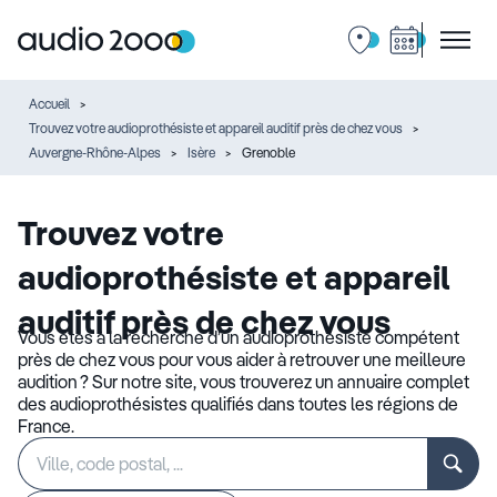
Accueil
Trouvez votre audioprothésiste et appareil auditif près de chez vous
Auvergne-Rhône-Alpes
Isère
Grenoble
Trouvez votre
audioprothésiste et appareil
auditif près de chez vous
Vous êtes à la recherche d’un audioprothésiste compétent
près de chez vous pour vous aider à retrouver une meilleure
audition ? Sur notre site, vous trouverez un annuaire complet
des audioprothésistes qualifiés dans toutes les régions de
France.
Rechercher
Veuillez
un
renseigner
établissement
une