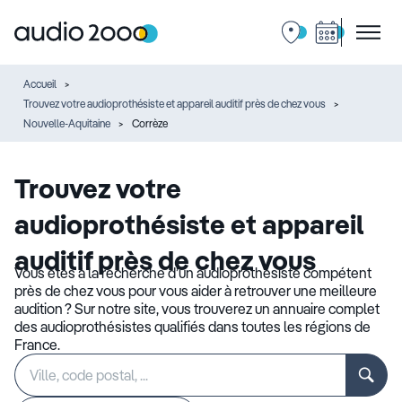
Accueil
Trouvez votre audioprothésiste et appareil auditif près de chez vous
Nouvelle-Aquitaine
Corrèze
Trouvez votre
audioprothésiste et appareil
auditif près de chez vous
Vous êtes à la recherche d’un audioprothésiste compétent
près de chez vous pour vous aider à retrouver une meilleure
audition ? Sur notre site, vous trouverez un annuaire complet
des audioprothésistes qualifiés dans toutes les régions de
France.
Rechercher
Veuillez
un
renseigner
établissement
une