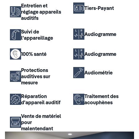
Entretien et
Tiers-Payant
réglage appareils
auditifs
Suivi de
Audiogramme
l'appareillage
100% santé
Audiogramme
Protections
Audiométrie
auditives sur
mesure
Réparation
Traitement des
d'appareil auditif
acouphènes
Vente de matériel
pour
malentendant