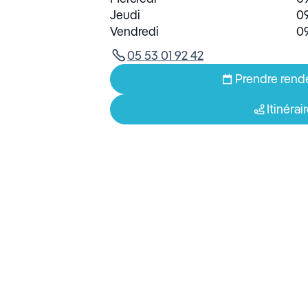
Jeudi
09
Vendredi
09
05 53 01 92 42
Prendre rend
Itinérai