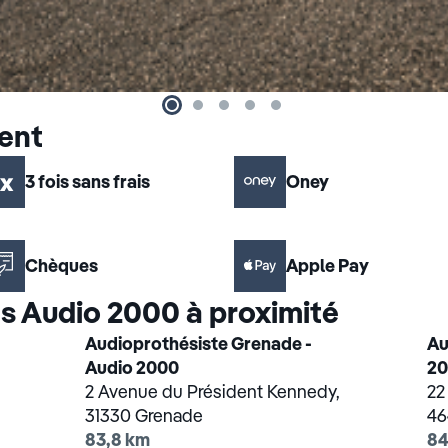
ent
3 fois sans frais
Oney
Chèques
Apple Pay
s Audio 2000 à proximité
Audioprothésiste Grenade -
Au
Audio 2000
2
2 Avenue du Président Kennedy,
22
31330 Grenade
46
83,8 km
84