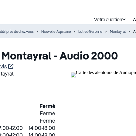
Votre audition
A
ditif près de chez vous
Nouvelle-Aquitaine
Lot-et-Garonne
Montayral
A
 Montayral - Audio 2000
vis
tayral
Fermé
Fermé
Fermé
:00-12:00
14:00-18:00
:00-12:00
14:00-18:00