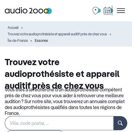
Accueil
Trouvez votre audioprothésiste et appareil auditif près de chez vous
Île-de-France
Essonne
Trouvez votre
audioprothésiste et appareil
auditif près de chez vous
Vous êtes à la recherche d’un audioprothésiste compétent
près de chez vous pour vous aider à retrouver une meilleure
audition ? Sur notre site, vous trouverez un annuaire complet
des audioprothésistes qualifiés dans toutes les régions de
France.
Rechercher
Veuillez
un
renseigner
établissement
une