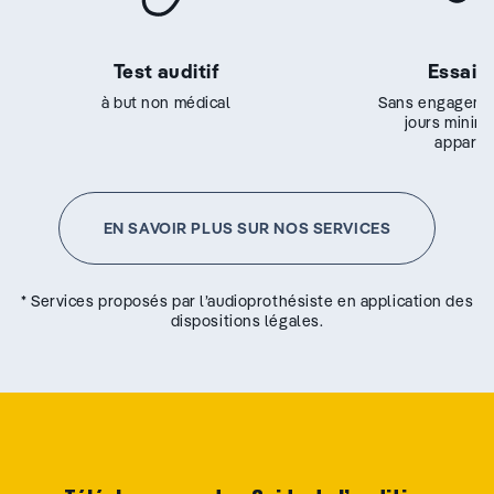
Test auditif
Essai g
à but non médical
Sans engageme
jours minim
appareil
EN SAVOIR PLUS SUR NOS SERVICES
* Services proposés par l’audioprothésiste en application des
dispositions légales.