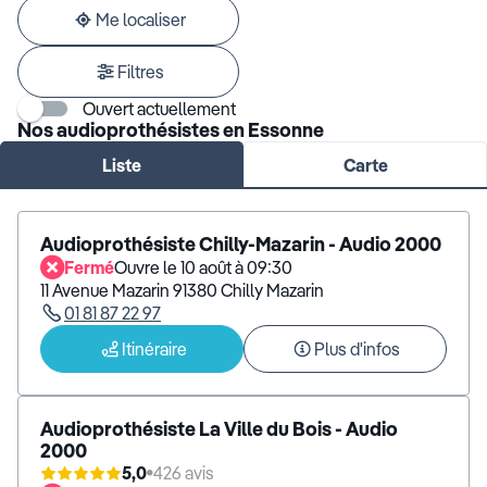
adresse
Me localiser
Filtres
Ouvert actuellement
Nos audioprothésistes en Essonne
Liste
Carte
Audioprothésiste Chilly-Mazarin - Audio 2000
Fermé
Ouvre le 10 août à 09:30
11 Avenue Mazarin 91380 Chilly Mazarin
01 81 87 22 97
Itinéraire
Plus d'infos
Audioprothésiste La Ville du Bois - Audio
2000
5,0
426 avis