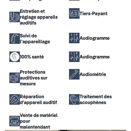
Entretien et
Tiers-Payant
réglage appareils
auditifs
Suivi de
Audiogramme
l'appareillage
100% santé
Audiogramme
Protections
Audiométrie
auditives sur
mesure
Réparation
Traitement des
d'appareil auditif
acouphènes
Vente de matériel
pour
malentendant