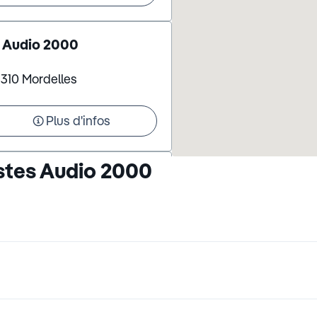
- Audio 2000
5310 Mordelles
Plus d'infos
stes Audio 2000
dio 2000 - OPTIC 2000
d Charcot 35150 Janze
Plus d'infos
tagne - Audio 2000