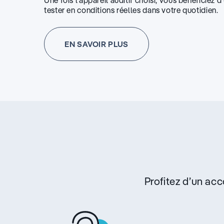
Une fois l’appareil auditif choisi, vous bénéficiez 
Prendre re
tester en conditions réelles dans votre quotidien.
Itinéraire
EN SAVOIR PLUS
Audioprothésiste Redon - Au
Fermé
Ouvre le 10 août à 09:00
50 Route de Rennes 35600 Redo
02 99 71 02 01
Prendre re
Itinéraire
Profitez d’un a