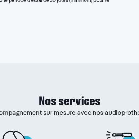
d’une période d’essai de 30 jours (minimum) pour le
ndez-vous
Plus d'infos
dio 2000
n
ndez-vous
Plus d'infos
Nos services
ccompagnement sur mesure avec nos audioprothé