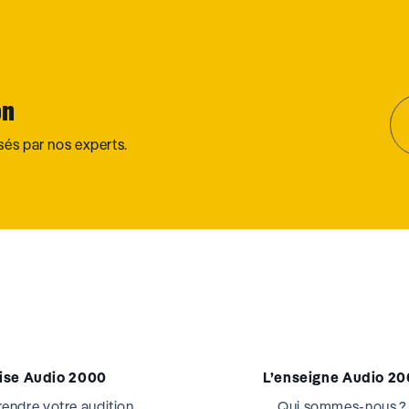
on
osés par nos experts.
tise Audio 2000
L’enseigne Audio 2
ndre votre audition
Qui sommes-nous ?