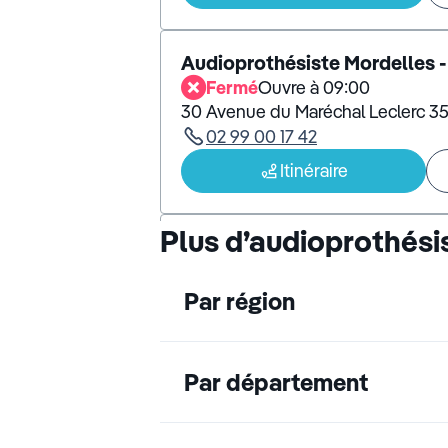
Audioprothésiste Mordelles 
Fermé
Ouvre à 09:00
30 Avenue du Maréchal Leclerc 3
02 99 00 17 42
Itinéraire
Plus d’audioprothési
Audioprothésiste Janzé - Au
Boulevard Jean Charcot, Boulevar
02 99 47 18 35
Par région
Itinéraire
Par département
Audioprothésiste Dol de Bre
Fermé
Ouvre à 09:00