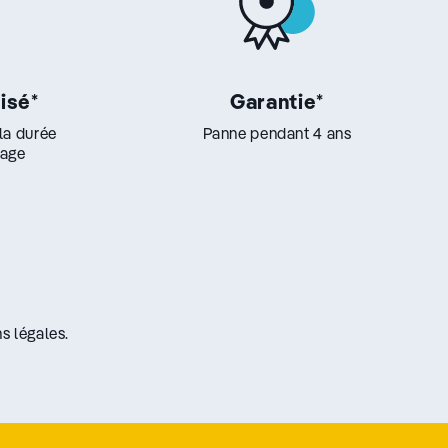
lisé
*
Garantie
*
 la durée
Panne pendant 4 ans
lage
s légales.