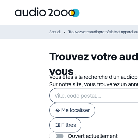
Accueil
Trouvez votre audioprothésiste et appareil au
Trouvez votre aud
vous
Vous êtes à la recherche d’un audiop
Sur notre site, vous trouverez un an
Rechercher
Veuillez
un
renseigner
établissement
une
adresse
Me localiser
Filtres
Ouvert actuellement