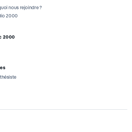
uoi nous rejoindre ?
udio 2000
c 2000
tes
thésiste