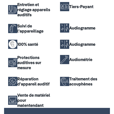
Entretien et
Tiers-Payant
réglage appareils
auditifs
Suivi de
Audiogramme
l'appareillage
100% santé
Audiogramme
Protections
Audiométrie
auditives sur
mesure
Réparation
Traitement des
d'appareil auditif
acouphènes
Vente de matériel
pour
malentendant