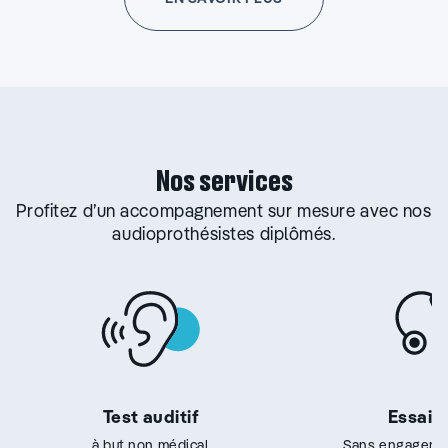
Nos services
Profitez d’un accompagnement sur mesure avec nos
audioprothésistes diplômés.
Test auditif
Essai g
à but non médical
Sans engageme