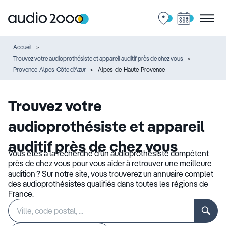
Accueil
Trouvez votre audioprothésiste et appareil auditif près de chez vous
Provence-Alpes-Côte d'Azur
Alpes-de-Haute-Provence
Trouvez votre
audioprothésiste et appareil
auditif près de chez vous
Vous êtes à la recherche d’un audioprothésiste compétent
près de chez vous pour vous aider à retrouver une meilleure
audition ? Sur notre site, vous trouverez un annuaire complet
des audioprothésistes qualifiés dans toutes les régions de
France.
Rechercher
Veuillez
un
renseigner
établissement
une