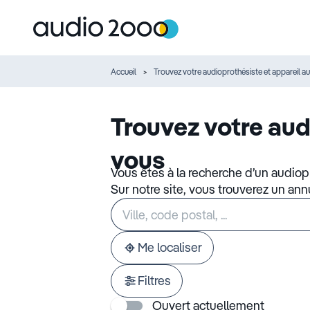
Accueil
Trouvez votre audioprothésiste et appareil au
Trouvez votre aud
vous
Vous êtes à la recherche d’un audiop
Sur notre site, vous trouverez un an
Rechercher
Veuillez
un
renseigner
établissement
une
adresse
Me localiser
Filtres
Ouvert actuellement