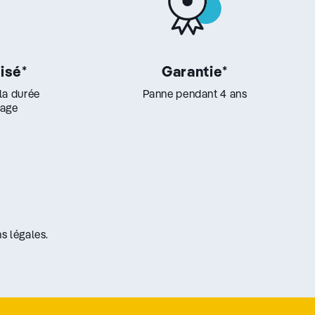
lisé
*
Garantie
*
 la durée
Panne pendant 4 ans
lage
s légales.