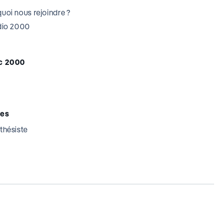
uoi nous rejoindre ?
udio 2000
c 2000
tes
thésiste