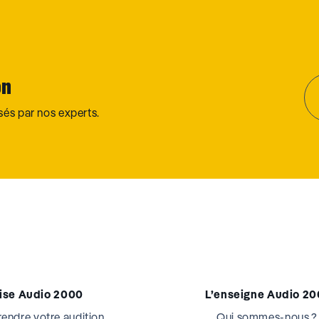
on
osés par nos experts.
tise Audio 2000
L’enseigne Audio 2
ndre votre audition
Qui sommes-nous ?