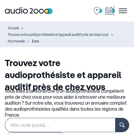
Accueil
Trouvez votre audioprothésiste et appareil auditif près de chez vous
Normandie
Eure
Trouvez votre
audioprothésiste et appareil
auditif près de chez vous
Vous êtes à la recherche d’un audioprothésiste compétent
près de chez vous pour vous aider à retrouver une meilleure
audition ? Sur notre site, vous trouverez un annuaire complet
des audioprothésistes qualifiés dans toutes les régions de
France.
Rechercher
Veuillez
un
renseigner
établissement
une