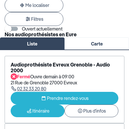
adresse
Me localiser
Filtres
Ouvert actuellement
Nos audioprothésistes en Eure
Liste
Carte
Audioprothésiste Evreux Grenoble - Audio
2000
Fermé
Ouvre demain à 09:00
21 Rue de Grenoble 27000 Evreux
02 32 33 20 80
Prendre rendez-vous
Itinéraire
Plus d'infos