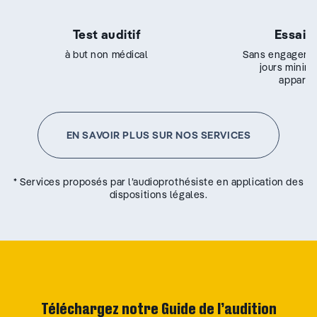
Test auditif
Essai g
à but non médical
Sans engageme
jours minim
appareil
EN SAVOIR PLUS SUR NOS SERVICES
* Services proposés par l’audioprothésiste en application des
dispositions légales.
Téléchargez notre Guide de l’audition