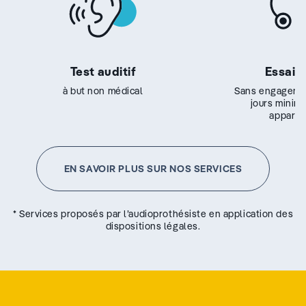
Test auditif
Essai g
à but non médical
Sans engageme
jours minim
appareil
EN SAVOIR PLUS SUR NOS SERVICES
* Services proposés par l’audioprothésiste en application des
dispositions légales.