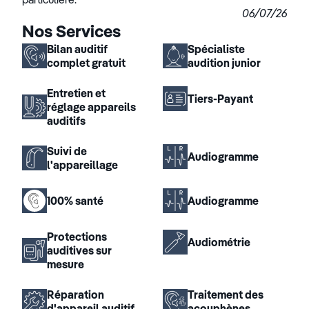
06/07/26
Nos Services
Bilan auditif
Spécialiste
complet gratuit
audition junior
Entretien et
Tiers-Payant
réglage appareils
auditifs
Suivi de
Audiogramme
l'appareillage
100% santé
Audiogramme
Protections
Audiométrie
auditives sur
mesure
Réparation
Traitement des
d'appareil auditif
acouphènes