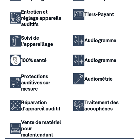
Entretien et
Tiers-Payant
réglage appareils
auditifs
Suivi de
Audiogramme
l'appareillage
100% santé
Audiogramme
Protections
Audiométrie
auditives sur
mesure
Réparation
Traitement des
d'appareil auditif
acouphènes
Vente de matériel
pour
malentendant