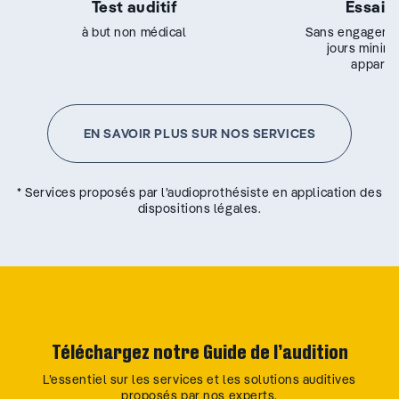
Test auditif
Essai g
à but non médical
Sans engageme
jours minim
appareil
EN SAVOIR PLUS SUR NOS SERVICES
* Services proposés par l’audioprothésiste en application des
dispositions légales.
Téléchargez notre Guide de l’audition
L’essentiel sur les services et les solutions auditives
proposés par nos experts.