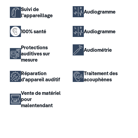
Suivi de
Audiogramme
l'appareillage
100% santé
Audiogramme
Protections
Audiométrie
auditives sur
mesure
Réparation
Traitement des
d'appareil auditif
acouphènes
Vente de matériel
pour
malentendant