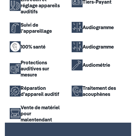
Tiers-Payant
réglage appareils
auditifs
Suivi de
Audiogramme
l'appareillage
100% santé
Audiogramme
Protections
Audiométrie
auditives sur
mesure
Réparation
Traitement des
d'appareil auditif
acouphènes
Vente de matériel
pour
malentendant