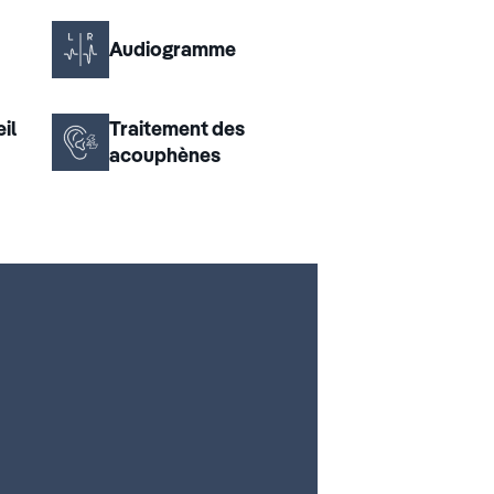
Audiogramme
il
Traitement des
acouphènes