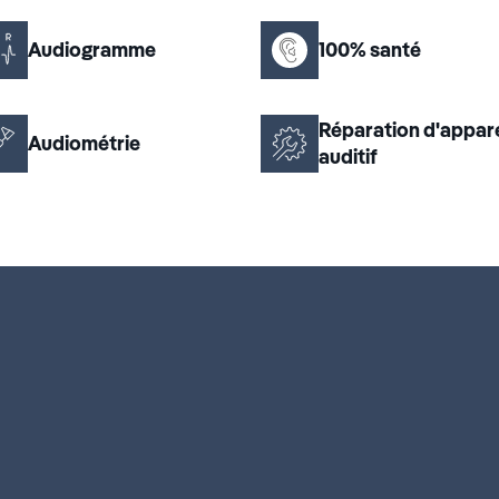
Audiogramme
100% santé
Réparation d'appare
Audiométrie
auditif