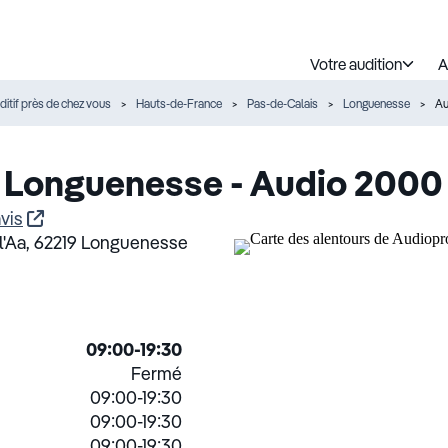
Votre audition
A
ditif près de chez vous
Hauts-de-France
Pas-de-Calais
Longuenesse
Au
 Longuenesse - Audio 2000
vis
l'Aa,
62219 Longuenesse
09:00-19:30
Fermé
09:00-19:30
09:00-19:30
09:00-19:30