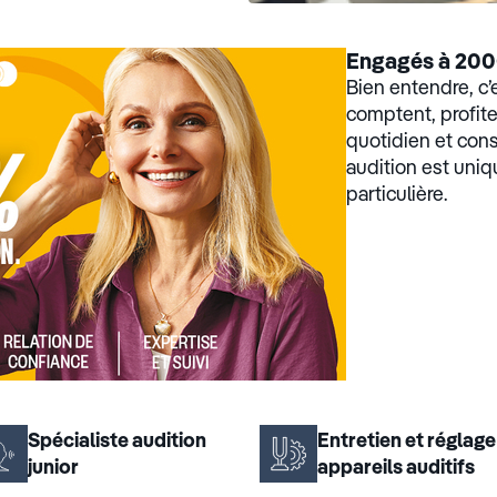
Engagés à 200
Bien entendre, c’
comptent, profi
quotidien et con
audition est uniq
particulière.
Spécialiste audition
Entretien et réglage
junior
appareils auditifs