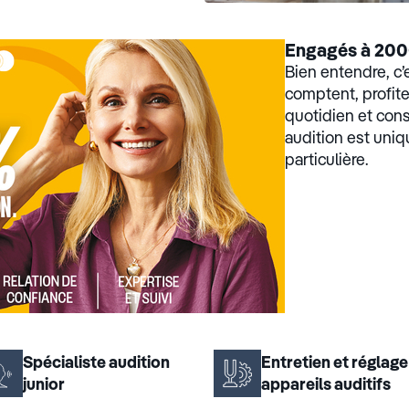
Engagés à 200
Bien entendre, c’
comptent, profi
quotidien et con
audition est uniq
particulière.
Spécialiste audition
Entretien et réglage
junior
appareils auditifs