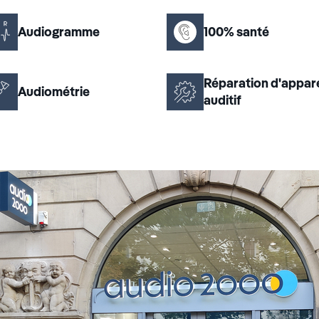
Audiogramme
100% santé
Réparation d'appare
Audiométrie
auditif