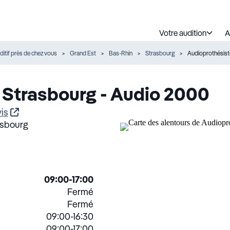
Votre audition
A
ditif près de chez vous
Grand Est
Bas-Rhin
Strasbourg
Audioprothésist
 Strasbourg - Audio 2000
is
asbourg
09:00-17:00
Fermé
Fermé
09:00-16:30
09:00-17:00