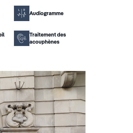
Audiogramme
il
Traitement des
acouphènes